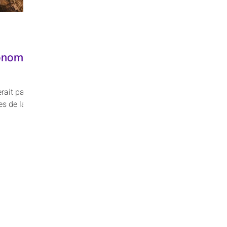
onomie
rait pas
es de la